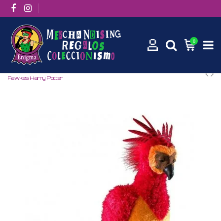
0
Inicio
Películas / Series
Películas
Harry Potter
Peluche
Fawkes Harry Potter