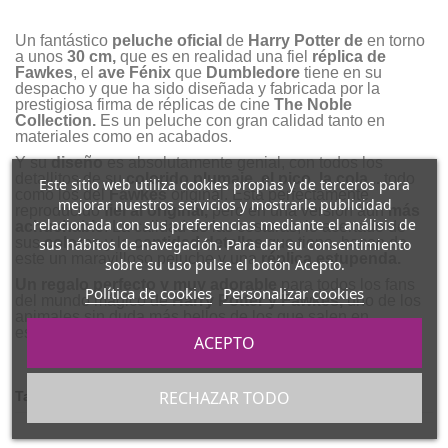
Un fantástico
peluche oficial
de
Harry Potter de
en torno
a unos
30 cm
,
que es en realidad una fiel
réplica de
Fawkes
, el
ave Fénix
que
Dumbledore
tiene en su
despacho y que ha sido diseñada y fabricada por la
prestigiosa firma de réplicas de cine
The Noble
Collection.
Es un peluche con gran calidad tanto en
materiales como en acabados.
Y su
diseño
es absolutamente genial, con todos los
detallitos de su
colorido plumaje, el pico, la cola...
todo
Este sitio web utiliza cookies propias y de terceros para
como los del
Fawkes
original. Está perfectamente
mejorar nuestros servicios y mostrarle publicidad
reproducido
fiel al original,
pero en una versión aún
más
relacionada con sus preferencias mediante el análisis de
achuchable
.
La calidad de las costuras, lo acertado de
sus
colores
y la
cantidad detalles
que tiene, hacen de
sus hábitos de navegación. Para dar su consentimiento
este un maravilloso peluche y una
réplica estupenda.
sobre su uso pulse el botón Acepto.
Un
regalo perfecto y muy adorable
para todos los fans
Política de cookies
Personalizar cookies
del mundo mágico de
Harry Potter y Fawkes,
uno de los
animales sin duda más bellos de los que salen en
esta genial
saga de películas y libros.
ACEPTO
RECHAZAR TODO
También podría interesarle