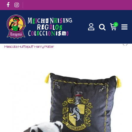
0
Inicio
Películas / Series
Películas
Harry Potter
Cojín Con
Mascota Hufflepuff Harry Potter