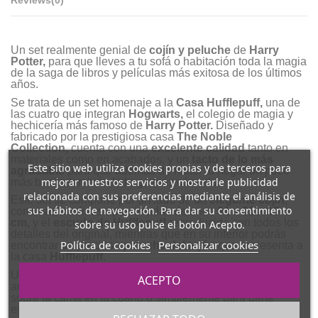
Reviews
(0)
Un set realmente genial de
cojín y peluche
de
Harry
Potter
,
para que lleves a tu sofá o habitación toda la magia
de la saga de libros y películas más exitosa de los últimos
años.
Se trata de un set homenaje a la
Casa Hufflepuff,
una de
las cuatro que integran
Hogwarts,
el colegio de magia y
hechicería más famoso de
Harry Potter.
Diseñado y
fabricado por la prestigiosa casa
The Noble
Collection,
cuenta con una
excelente calidad
tanto en
materiales como en acabados, y un
tacto de lo más
Este sitio web utiliza cookies propias y de terceros para
agradable
para que además de hacer tu hogar un poco
mejorar nuestros servicios y mostrarle publicidad
más bonito también lo haga más cómodo.
relacionada con sus preferencias mediante el análisis de
Este set se compone por un lado de un
elegante cojín
,
sus hábitos de navegación. Para dar su consentimiento
con unas medidas aproximadas de unos
31 x 31 x 15
cm,
y el
escudo de
Hufflepuff
reproducido con todos los
sobre su uso pulse el botón Acepto.
detalles del original, mientras que en su interior podrás
Política de cookies
Personalizar cookies
encontrar un precioso
peluche del tejón
que representa a
la casa
Hufflepuff
.
Un
regalo original
y al que dar
mucho uso
para esos
ACEPTO
amigos fans de
Harry Potter y
Hufflepuff
,
para poner
sobre la cama en tu cuarto o simplemente para darte
ese capricho que seguro te mereces.