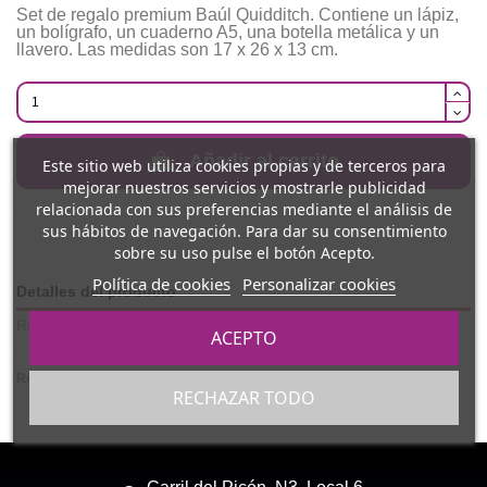
Set de regalo premium Baúl Quidditch. Contiene un lápiz,
un bolígrafo, un cuaderno A5, una botella metálica y un
llavero. Las medidas son 17 x 26 x 13 cm.
Añadir al carrito
Este sitio web utiliza cookies propias y de terceros para
mejorar nuestros servicios y mostrarle publicidad
relacionada con sus preferencias mediante el análisis de
sus hábitos de navegación. Para dar su consentimiento
sobre su uso pulse el botón Acepto.
Política de cookies
Personalizar cookies
Detalles del producto
Reviews
(0)
ACEPTO
Referencia
SDRBQ
RECHAZAR TODO