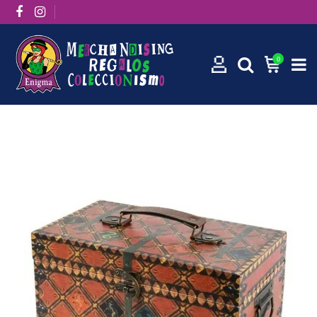
0
Inicio
Set de regalo Baúl Quidditch