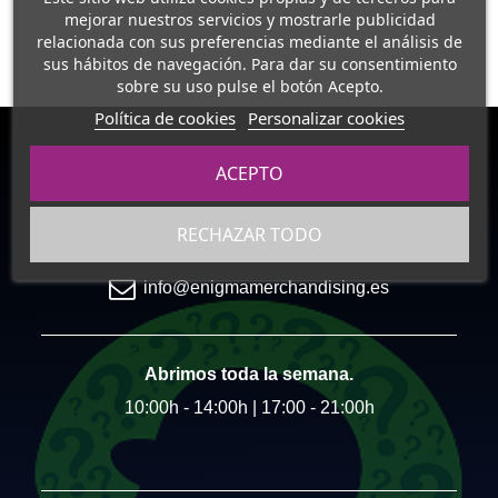
mejorar nuestros servicios y mostrarle publicidad
relacionada con sus preferencias mediante el análisis de
sus hábitos de navegación. Para dar su consentimiento
sobre su uso pulse el botón Acepto.
Política de cookies
Personalizar cookies
Carril del Picón, N3, Local 6
ACEPTO
Esquina Socrates (Granada)
722 47 39 75
RECHAZAR TODO
info@enigmamerchandising.es
Abrimos toda la semana.
10:00h - 14:00h | 17:00 - 21:00h