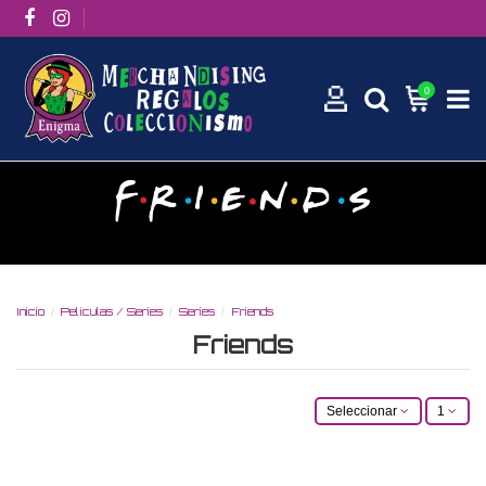
0
Inicio
Películas / Series
Series
Friends
Friends
Seleccionar
1