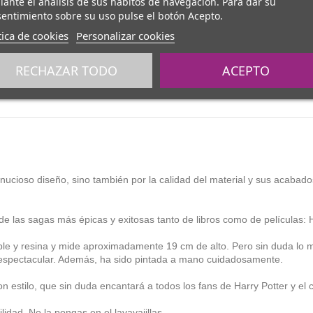
ante el análisis de sus hábitos de navegación. Para dar su
entimiento sobre su uso pulse el botón Acepto.
tica de cookies
Personalizar cookies
RECHAZAR TODO
ACEPTO
nucioso diseño, sino también por la calidad del material y sus acabad
de las sagas más épicas y exitosas tanto de libros como de películas: H
ble y resina y mide aproximadamente 19 cm de alto. Pero sin duda lo m
espectacular. Además, ha sido pintada a mano cuidadosamente.
on estilo, que sin duda encantará a todos los fans de Harry Potter y e
idad. No la pongas en el lavavajillas.