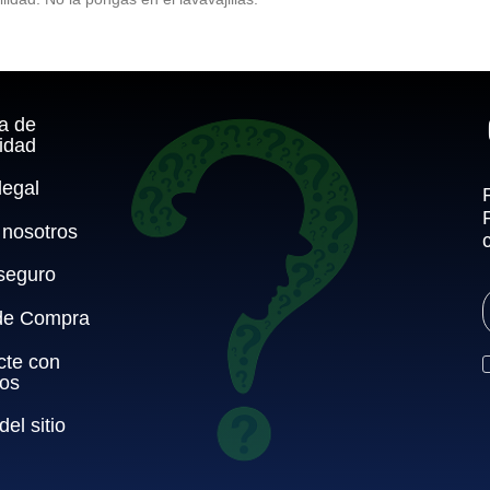
ca de
idad
legal
 nosotros
seguro
de Compra
cte con
ros
el sitio