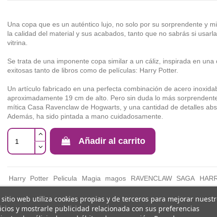
Una copa que es un auténtico lujo, no solo por su sorprendente y m
la calidad del material y sus acabados, tanto que no sabrás si usar
vitrina.
Se trata de una imponente copa similar a un cáliz, inspirada en una
exitosas tanto de libros como de películas: Harry Potter.
Un artículo fabricado en una perfecta combinación de acero inoxidab
aproximadamente 19 cm de alto. Pero sin duda lo más sorprendente 
mítica Casa Ravenclaw de Hogwarts, y una cantidad de detalles abs
Además, ha sido pintada a mano cuidadosamente.
Añadir al carrito
Harry
Potter
Pelicula
Magia
magos
RAVENCLAW
SAGA
HAR
 sitio web utiliza cookies propias y de terceros para mejorar nuest
icios y mostrarle publicidad relacionada con sus preferencias