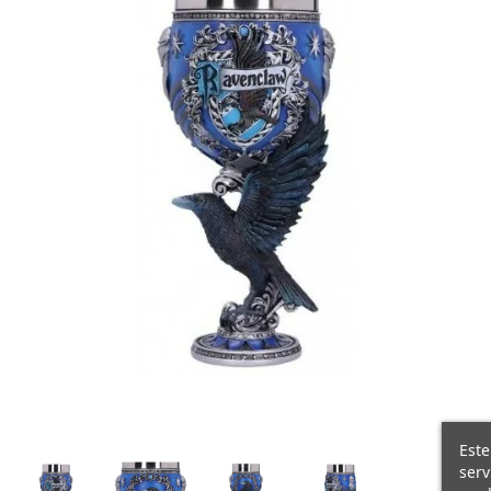
Este
serv