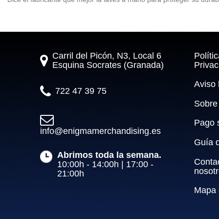
Carril del Picón, N3, Local 6
Políti
Esquina Socrates (Granada)
Privac
Aviso 
722 47 39 75
Sobre
Pago 
info@enigmamerchandising.es
Guía 
Abrimos toda la semana.
Conta
10:00h - 14:00h | 17:00 - 
nosot
21:00h
Mapa d