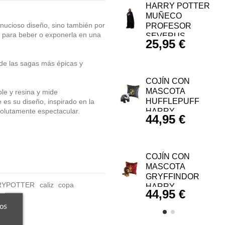
HARRY POTTER
MUÑECO
inucioso diseño, sino también por
PROFESOR
la para beber o exponerla en una
SEVERUS...
25,95 €
 de las sagas más épicas y
COJÍN CON
MASCOTA
le y resina y mide
HUFFLEPUFF
es su diseño, inspirado en la
HARRY...
olutamente espectacular.
44,95 €
COJÍN CON
MASCOTA
GRYFFINDOR
RYPOTTER
caliz
copa
HARRY...
44,95 €
ros