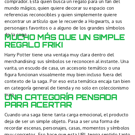
comprador. Está quien busca un regalo para un fan del
mundo mágico, quien quiere decorar su espacio con
referencias reconocibles y quien simplemente quiere
encontrar un artículo que le recuerde a Hogwarts, a sus
personajes favoritos o a alguno de los grandes símbolos
de la saga.
MUCHO MÁS QUE UN SIMPLE
REGALO FRIKI
Harry Potter tiene una ventaja muy clara dentro del
merchandising: sus símbolos se reconocen al instante. Una
varita, un escudo de casa, un accesorio temático o una
figura funcionan visualmente muy bien incluso fuera del
contexto de la saga. Por eso esta temática encaja tan bien
en categoría general de tienda y no solo en coleccionismo
puro.
UNA CATEGORÍA PENSADA
PARA ACERTAR
Cuando una saga tiene tanta carga emocional, el producto
deja de ser un simple objeto. Pasa a ser una forma de
recordar escenas, personajes, casas, momentos y símbolos
muy concretos. Eso hace que esta URL tenga sentido tanto