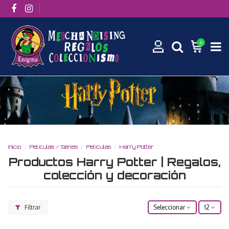
0
Inicio
Películas / Series
Películas
Harry Potter
Productos Harry Potter | Regalos,
colección y decoración
Filtrar
Seleccionar
12