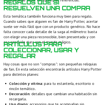
necesidad de llenar el espacio de referencias.
REGALOS QUE SÍ
RESUELVEN UNA COMPRA
Esta temática también funciona muy bien para regalo.
Cuando sabes que alguien es fan de Harry Potter, acertar
suele ser más fácil que con un producto genérico. No hace
falta conocer cada detalle de la saga al milímetro: basta
con elegir una pieza reconocible, bien presentada y con
esa conexión clara con el mundo mágico.
ARTÍCULOS PARA
COLECCIONAR, USAR Y
REGALAR
Hay cosas que no son “compras”: son pequeñas reliquias
de fan. En esta selección encontrarás artículos Harry Potter
para distintos planes:
Colección y vitrina
: para tu estantería, escritorio o
rincón temático.
Decoración
: detalles que cambian una habitación sin
recargarla.
Uso diario
: accesorios que te acompañan sin