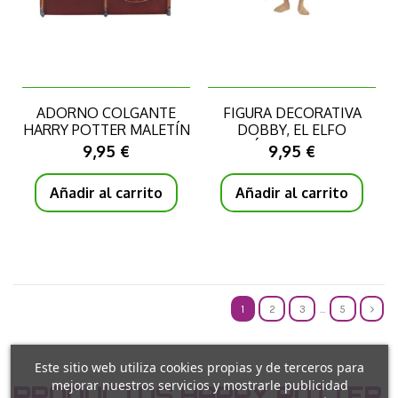
ADORNO COLGANTE
FIGURA DECORATIVA
HARRY POTTER MALETÍN
DOBBY, EL ELFO
HOGWARTS
DOMÉSTICO PVC 7 CM
9,95 €
9,95 €
Añadir al carrito
Añadir al carrito
1
2
3
…
5
Este sitio web utiliza cookies propias y de terceros para
mejorar nuestros servicios y mostrarle publicidad
PRODUCTOS HARRY POTTER