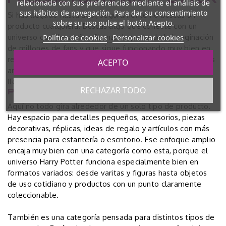
relacionada con sus preferencias mediante el análisis de
sus hábitos de navegación. Para dar su consentimiento
Si has llegado hasta aquí, seguramente no buscas un
sobre su uso pulse el botón Acepto.
producto cualquiera. Buscas algo que conecte con un
Política de cookies
Personalizar cookies
universo que lleva años formando parte de la imaginación
de millones de fans y que sigue funcionando muy bien en
regalo, colección y decoración. En esta categoría reunimos
ACEPTO
artículos inspirados en Harry Potter para quienes quieren
llevar un poco de esa magia a su día a día.
RECHAZAR TODO
PARA FANS DEL MUNDO MÁGICO
Aquí no todo gira alrededor de un solo tipo de producto.
Hay espacio para detalles pequeños, accesorios, piezas
decorativas, réplicas, ideas de regalo y artículos con más
presencia para estantería o escritorio. Ese enfoque amplio
encaja muy bien con una categoría como esta, porque el
universo Harry Potter funciona especialmente bien en
formatos variados: desde varitas y figuras hasta objetos
de uso cotidiano y productos con un punto claramente
coleccionable.
También es una categoría pensada para distintos tipos de