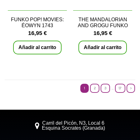
FUNKO POP! MOVIES:
THE MANDALORIAN
ÉOWYN 1743
AND GROGU FUNKO
POP! 818
16,95 €
16,95 €
Añadir al carrito
Añadir al carrito
1
2
3
…
17
Carril del Picón, N3, Local 6
Esquina Socrates (Granada)