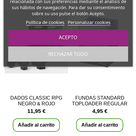
relacionada con sus preferencias mediante el análisis de
sus hábitos de navegación. Para dar su consentimiento
sobre su uso pulse el botón Acepto.
Política de cookies
Personalizar cookies
ACEPTO
RECHAZAR TODO
DADOS CLASSIC RPG
FUNDAS STANDARD
NEGRO & ROJO
TOPLOADER REGULAR
(25 UNIDADES)
11,95 €
4,95 €
Añadir al carrito
Añadir al carrito