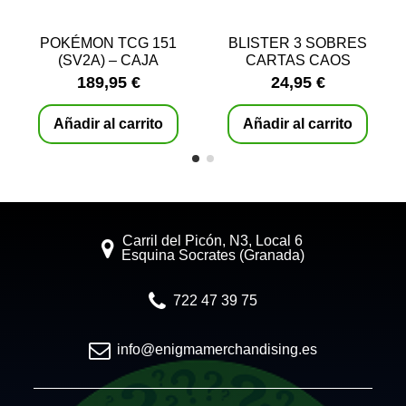
POKÉMON TCG 151
BLISTER 3 SOBRES
(SV2A) – CAJA
CARTAS CAOS
COREANA SELLADA
CRECIENTE
189,95 €
24,95 €
MEGAEVOLUCION
POKEMON | ESPAÑOL
Añadir al carrito
Añadir al carrito
Carril del Picón, N3, Local 6
Esquina Socrates (Granada)
722 47 39 75
info@enigmamerchandising.es