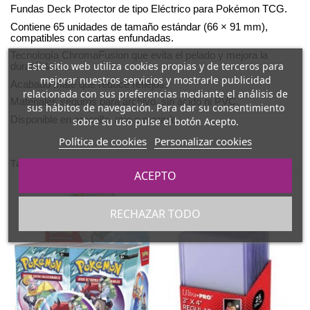
Fundas Deck Protector de tipo Eléctrico para Pokémon TCG.
Contiene 65 unidades de tamaño estándar (66 × 91 mm),
compatibles con cartas enfundadas.
Tecnología ChromaFusion que evita el pelado y mejora la
Este sitio web utiliza cookies propias y de terceros para
durabilidad.
mejorar nuestros servicios y mostrarle publicidad
Acabado mate que reduce reflejos.
relacionada con sus preferencias mediante el análisis de
Materiales seguros para archivo, sin ácido ni PVC.
sus hábitos de navegación. Para dar su consentimiento
Disponible en amarillo, rojo o morado.
sobre su uso pulse el botón Acepto.
Política de cookies
Personalizar cookies
También podría interesarle
ACEPTO
RECHAZAR TODO