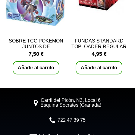
SOBRE TCG POKEMON
FUNDAS STANDARD
JUNTOS DE
TOPLOADER REGULAR
AVENTURAS -
(25 UNIDADES)
7,50 €
4,95 €
CASTELLANO
Añadir al carrito
Añadir al carrito
Carril del Picón, N3, Local 6
Esquina Socrates (Granada)
722 47 39 75