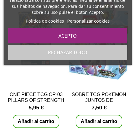
relacionada con sus preferencias mediante el análisis de
sus hábitos de navegación. Para dar su consentimiento
sobre su uso pulse el botón Acepto.
Política de cookies
Personalizar cookies
ACEPTO
RECHAZAR TODO
ONE PIECE TCG OP-03
SOBRE TCG POKEMON
PILLARS OF STRENGTH
JUNTOS DE
– SOBRES
AVENTURAS -
5,95 €
7,50 €
CASTELLANO
Añadir al carrito
Añadir al carrito