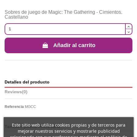
Sobres de juego de Magic: The Gathering - Cimientos.
Castellano
Añadir al carrito
Detalles del producto
Reviews
(0)
Referencia
MGCC
Este sitio web utiliza cookies propias y de terceros para
También podría interesarle
mejorar nuestros servicios y mostrarle publicidad