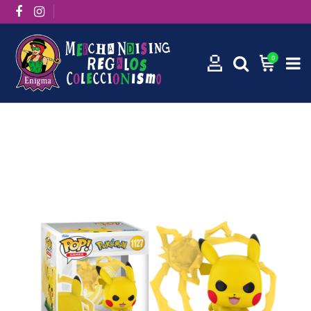
0
Inicio
Funko Pops
Funko Pop! Games: Pikachu 1127