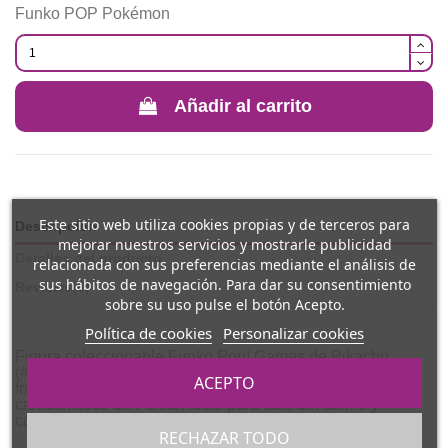
Funko POP Pokémon
Añadir al carrito
Este sitio web utiliza cookies propias y de terceros para
Descripción
mejorar nuestros servicios y mostrarle publicidad
Detalles del producto
relacionada con sus preferencias mediante el análisis de
sus hábitos de navegación. Para dar su consentimiento
Reviews
(0)
sobre su uso pulse el botón Acepto.
Política de cookies
Personalizar cookies
Figura coleccionable Funko Pop! Games de Pikachu
(#1127), inspirada en el Pokémon más icónico de la
ACEPTO
franquicia
Pokémon
. Diseño fiel al personaje con el estilo
característico de Funko, ideal para fans del anime y
coleccionistas.
RECHAZAR TODO