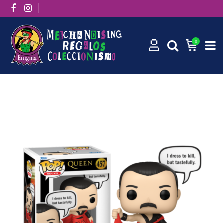
0
Inicio
Funko Pops
Funko Pop! Rocks: Freddie Mercury 457