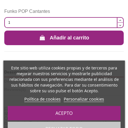
Funko POP Cantantes
Añadir al carrito
Este sitio web utiliza cookies propias y de terceros para
Descripción
mejorar nuestros servicios y mostrarle publicidad
relacionada con sus preferencias mediante el análisis de
Detalles del producto
sus hábitos de navegación. Para dar su consentimiento
Reviews
(0)
sobre su uso pulse el botón Acepto.
Política de cookies
Personalizar cookies
Figura coleccionable Funko Pop! Rocks de Freddie
ACEPTO
Mercury (#457), inspirada en el icónico vocalista de
Queen. Diseño detallado con el característico estilo
cabezón de Funko, ideal para colección, exposición o
regalo para fans del rock.