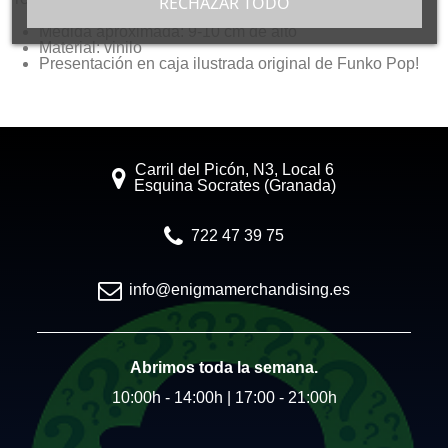
RECHAZAR TODO
Medida aproximada: 9-10 cm de alto
Material: vinilo
Presentación en caja ilustrada original de Funko Pop!
Carril del Picón, N3, Local 6
Esquina Socrates (Granada)
722 47 39 75
info@enigmamerchandising.es
Abrimos toda la semana.
10:00h - 14:00h | 17:00 - 21:00h