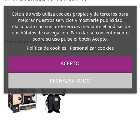
Medida aproximada: 9-10 cm de alto
Este sitio web utiliza cookies propias y de terceros para
Material: vinilo
mejorar nuestros servicios y mostrarle publicidad
Presentación en caja ilustrada original de Funko Pop!
relacionada con sus preferencias mediante el análisis de
sus hábitos de navegación. Para dar su consentimiento
sobre su uso pulse el botón Acepto.
También podría interesarle
Política de cookies
Personalizar cookies
ACEPTO
RECHAZAR TODO