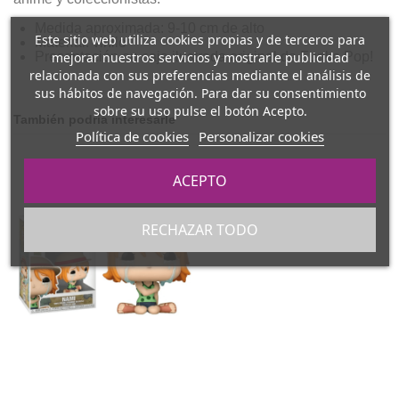
Medida aproximada: 9-10 cm de alto
Este sitio web utiliza cookies propias y de terceros para
Material: vinilo
mejorar nuestros servicios y mostrarle publicidad
Presentación en caja ilustrada original de Funko Pop!
relacionada con sus preferencias mediante el análisis de
sus hábitos de navegación. Para dar su consentimiento
sobre su uso pulse el botón Acepto.
También podría interesarle
Política de cookies
Personalizar cookies
ACEPTO
RECHAZAR TODO