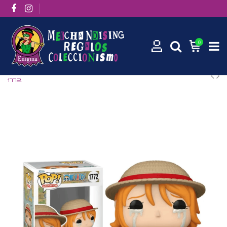
0
Inicio
Manga / Anime
One Piece
Nami (One Piece) Funko Pop!
1772.