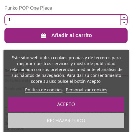
Funko POP One Piece
Añadir al carrito
Este sitio web utiliza cookies propias y de terceros para
mejorar nuestros servicios y mostrarle publicidad
relacionada con sus preferencias mediante el análisis de
Descripción
sus hábitos de navegación. Para dar su consentimiento
Detalles del producto
sobre su uso pulse el botón Acepto.
Política de cookies
Personalizar cookies
Reviews
(0)
ACEPTO
Figura coleccionable oficial que representa a Nami,
navegante de los Sombrero de Paja, con diseño estilizado
tipo chibi inspirado en
One Piece
. Presenta un acabado
RECHAZAR TODO
detallado y fiel al personaje, ideal para exposición y
colección.