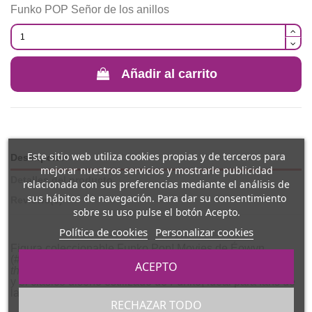
Funko POP Señor de los anillos
Añadir al carrito
Este sitio web utiliza cookies propias y de terceros para
Descripción
mejorar nuestros servicios y mostrarle publicidad
Detalles del producto
relacionada con sus preferencias mediante el análisis de
sus hábitos de navegación. Para dar su consentimiento
Reviews
(0)
sobre su uso pulse el botón Acepto.
Política de cookies
Personalizar cookies
Figura coleccionable Funko Pop! Movies de Éowyn
(#1743), inspirada en la valiente guerrera de
The Lord of
ACEPTO
the Rings
. Presenta detalles característicos del personaje
y el clásico diseño estilizado de Funko, ideal para fans de
la saga y coleccionistas.
RECHAZAR TODO