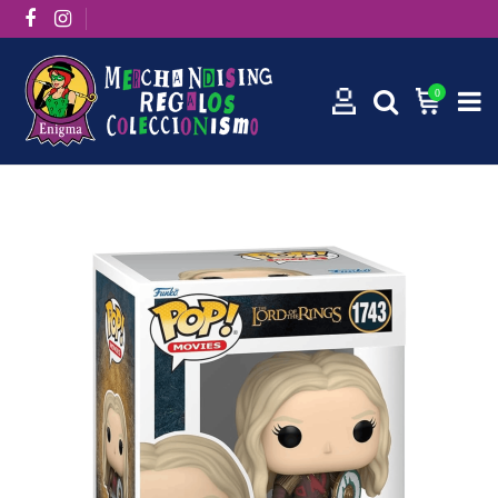
0
Inicio
Funko Pops
Funko Pop! Movies: Éowyn 1743