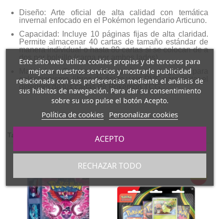
Diseño:
Arte oficial de alta calidad con temática
invernal enfocado en el Pokémon legendario
Articuno
.
Capacidad:
Incluye
10 páginas fijas
de alta claridad.
Permite almacenar
40 cartas
de tamaño estándar de
manera individual o hasta
80 cartas
si se colocan de a
dos por bolsillo (carga por ambos lados).
Este sitio web utiliza cookies propias y de terceros para
mejorar nuestros servicios y mostrarle publicidad
Materiales:
Componentes totalmente seguros para
coleccionismo, libres de ácido y sin PVC para evitar el
relacionada con sus preferencias mediante el análisis de
deterioro de tus cartas de Pokémon TCG.
sus hábitos de navegación. Para dar su consentimiento
sobre su uso pulse el botón Acepto.
Política de cookies
Personalizar cookies
También podría interesarle
ACEPTO
RECHAZAR TODO