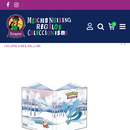
0
Inicio
Cartas Pokemon TCG
ALBUM POKEMON ARTICUNO 10
HOJAS 4 BOLSILLOS