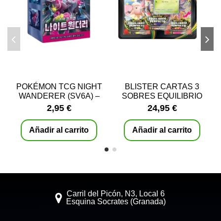
POKÉMON TCG NIGHT
BLISTER CARTAS 3
WANDERER (SV6A) –
SOBRES EQUILIBRIO
SOBRES COREANOS
PERFECTO POKEMON |
2,95 €
24,95 €
ESPAÑOL
Añadir al carrito
Añadir al carrito
Carril del Picón, N3, Local 6
Esquina Socrates (Granada)