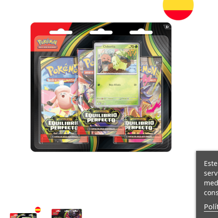
Este
serv
medi
cons
Polí