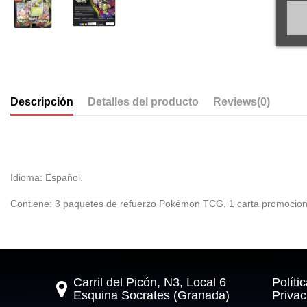
Descripción
Detalles del producto
Reviews
(0)
Idioma: Español.
Contiene: 3 paquetes de refuerzo Pokémon TCG, 1 carta promociona
Carril del Picón, N3, Local 6
Políti
Esquina Socrates (Granada)
Privac