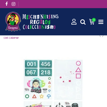
0
Inicio
Películas / Series
Series
Set De Pegatinas El Juego
Del Calamar