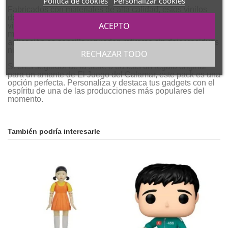
Política de cookies
Personalizar cookies
Fabricados con materiales de alta calidad, estos vinilos
destacan por su resistencia y durabilidad. Sus colores
ACEPTO
vibrantes y acabados nítidos garantizan que se
mantendrán intactos durante mucho tiempo. Además, su
aplicación es sencilla y pueden retirarse sin dejar residuos
ni dañar la superficie de tus dispositivos.
RECHAZAR TODO
Si eres seguidor de la serie o buscas un regalo original
para un amante de El Juego del Calamar, este pack es una
opción perfecta. Personaliza y destaca tus gadgets con el
espíritu de una de las producciones más populares del
momento.
También podría interesarle