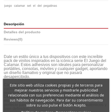
juego
calamar
set
el
del
pegatinas
Descripción
Detalles del producto
Reviews
(0)
Dale un estilo único a tus dispositivos con este increíble
pack de vinilos inspirados en la icónica serie El Juego del
Calamar. Estos adhesivos son ideales para personalizar
portátiles, consolas, móviles y cualquier gadget, aportando
un diseño llamativo y original que no pasará
desapercibido.
Cada hoja de vinilos mide 21 x 15 cm, ofreciendo una
Este sitio web utiliza cookies propias y de terceros para
variedad de diseños que capturan los símbolos,
mejorar nuestros servicios y mostrarle publicidad
personajes y números más representativos de la serie.
relacionada con sus preferencias mediante el análisis de
Desde las clásicas figuras geométricas hasta la famosa
sus hábitos de navegación. Para dar su consentimiento
muñeca y los guardias enmascarados, este pack es
perfecto para decorar tus objetos con detalles auténticos y
sobre su uso pulse el botón Acepto.
bien definidos.