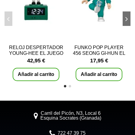
RELOJ DESPERTADOR
FUNKO POP PLAYER
YOUNG-HEE EL JUEGO
456 SEONG GI-HUN EL
DEL CALAMAR
JUEGO DEL CALAMAR
42,95 €
17,95 €
PALADONE
Añadir al carrito
Añadir al carrito
Carril del Picón, N3, Local 6
Esquina Socrates (Granada)
722 47 39 75