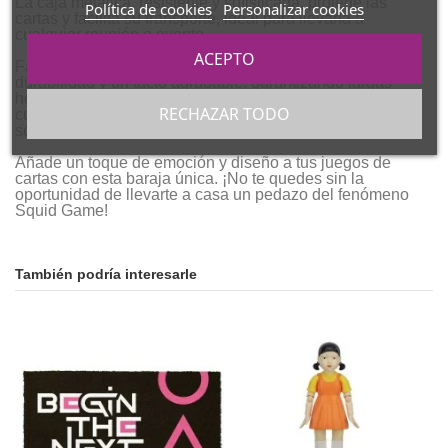
La caja metálica, resistente y sofisticada, protege las
Política de cookies
Personalizar cookies
cartas y facilita su transporte, ideal para llevarla a
cualquier reunión o evento.
ACEPTO
Fabricada con materiales de alta calidad, la baraja ofrece
durabilidad y un tacto agradable, garantizando largas
horas de entretenimiento. Es el regalo perfecto para
RECHAZAR TODO
cumpleaños, celebraciones o simplemente para
sorprender a cualquier fan de El Juego del Calamar.
Añade un toque de emoción y diseño a tus juegos de
cartas con esta baraja única. ¡No te quedes sin la
oportunidad de llevarte a casa un pedazo del fenómeno
Squid Game!
También podría interesarle