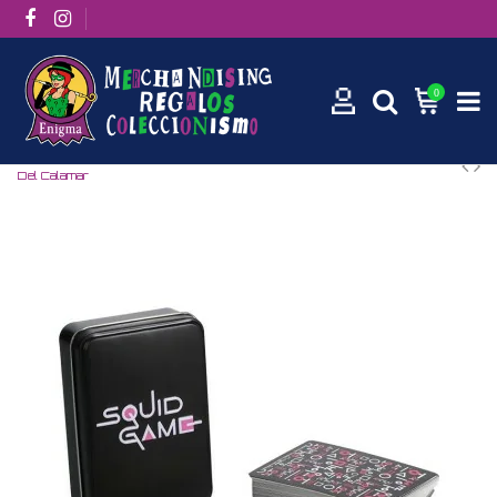
0
Inicio
Películas / Series
Series
Baraja De Cartas El Juego
Del Calamar