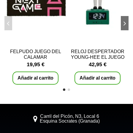
FELPUDO JUEGO DEL
RELOJ DESPERTADOR
CALAMAR
YOUNG-HEE EL JUEGO
DEL CALAMAR
19,95 €
42,95 €
PALADONE
Añadir al carrito
Añadir al carrito
Carril del Picón, N3, Local 6
Esquina Socrates (Granada)