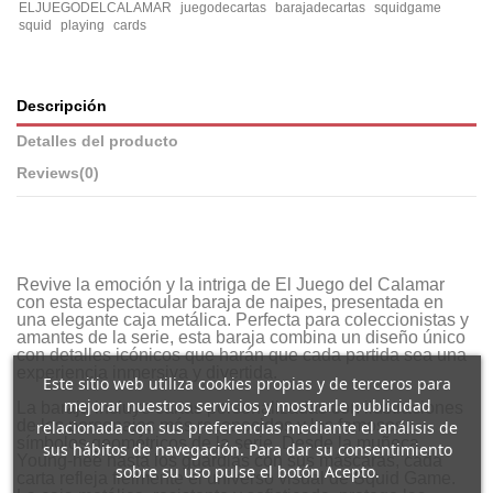
ELJUEGODELCALAMAR
juegodecartas
barajadecartas
squidgame
squid
playing
cards
Descripción
Detalles del producto
Reviews
(0)
Revive la emoción y la intriga de El Juego del Calamar
con esta espectacular baraja de naipes, presentada en
una elegante caja metálica. Perfecta para coleccionistas y
amantes de la serie, esta baraja combina un diseño único
con detalles icónicos que harán que cada partida sea una
experiencia inmersiva y divertida.
Este sitio web utiliza cookies propias y de terceros para
mejorar nuestros servicios y mostrarle publicidad
La baraja incluye cartas personalizadas con ilustraciones
de los personajes más reconocidos y los famosos
relacionada con sus preferencias mediante el análisis de
símbolos geométricos de la serie. Desde la muñeca
sus hábitos de navegación. Para dar su consentimiento
Young-hee hasta los guardias con sus máscaras, cada
sobre su uso pulse el botón Acepto.
carta refleja fielmente el universo visual de Squid Game.