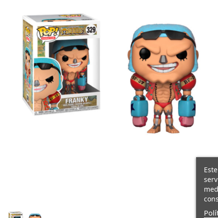
Este
serv
medi
cons
Polí