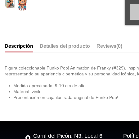
Descripción
Detalles del producto
Reviews
(0)
Figura coleccionable Funko Pop! Animation de Franky (#329), inspir
representando su apariencia cibernética y su personalidad icónica, i
Medida aproximada: 9-10 cm de alto
Material: vinilo
Presentación en caja ilustrada original de Funko Pop!
Carril del Picón, N3, Local 6
Políti