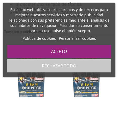
1 Booster Box sellado de fábrica
24 sobres por caja
Este sitio web utiliza cookies propias y de terceros para
Idioma: Japonés
mejorar nuestros servicios y mostrarle publicidad
relacionada con sus preferencias mediante el análisis de
sus hábitos de navegación. Para dar su consentimiento
sobre su uso pulse el botón Acepto.
También podría interesarle
Política de cookies
Personalizar cookies
ACEPTO
RECHAZAR TODO