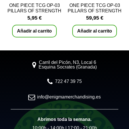
ONE PIECE TCG OP-03
ONE PIECE TCG OP-03
PILLARS OF STRENGTH
PILLARS OF STRENGTH
– SOBRES
– CAJA COREANA
5,95 €
59,95 €
SELLADA
Añadir al carrito
Añadir al carrito
Carril del Picón, N3, Local 6
Esquina Socrates (Granada)
722 47 39 75
info@enigmamerchandising.es
Abrimos toda la semana.
10:00h - 14:00h | 17:00 - 21:00h