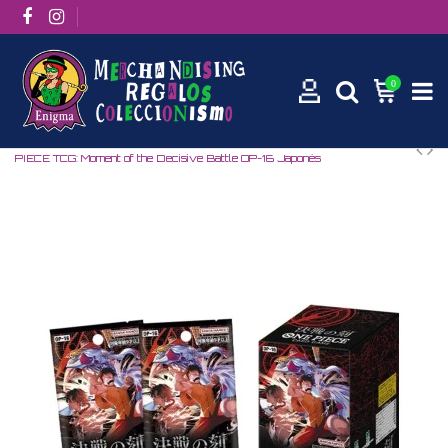
0
Inicio
Manga / Anime
One Piece
CAJA SELLADA ONE
PIECE TCG: Moment of the Decisive Battle OP-16 Japonés