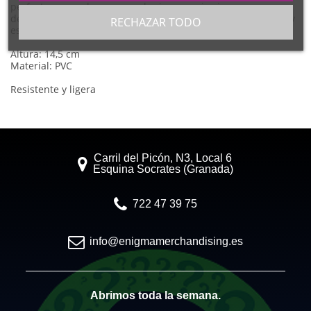
perfecta para colocar en cualquier espacio sin ocupar
demasiado, manteniendo un equilibrio entre funcionalidad y
RECHAZAR TODO
estética.
Altura: 14,5 cm
Material: PVC
Resistente y ligera
Carril del Picón, N3, Local 6
Esquina Socrates (Granada)
722 47 39 75
info@enigmamerchandising.es
Abrimos toda la semana.