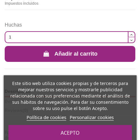
Impuestos incluidos
Huchas
Añadir al carrito
Este sitio web utiliza cookies propias y de terceros para
mejorar nuestros servicios y mostrarle publicidad
Descripción
relacionada con sus preferencias mediante el análisis de
sus hábitos de navegación. Para dar su consentimiento
Detalles del producto
sobre su uso pulse el botón Acepto.
Reviews
(0)
Política de cookies
Personalizar cookies
ACEPTO
Fabricada en PVC de calidad, esta hucha ofrece una buena
durabilidad para el uso diario. Su tamaño de 14,5 cm la hace