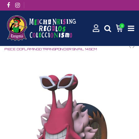
0
Inicio
Manga / Anime
One Piece
HUCHA PLASTOY ONE
PIECE DOFLAMINGO TRANSPONDER SNAIL 14.5CM