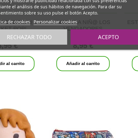
icios y mostrarle publicidad relacionada con sus preferencias
ante el análisis de sus hábitos de navegación. Para dar su
entimiento sobre su uso pulse el botón Acepto.
tica de cookies
Personalizar cookies
ERO KUROMI
MOCHILA NIÑ@ LOS
ES
KET POP!
VENGADORES
RECHAZAR TODO
ACEPTO
8,95 €
8,95 €
ir al carrito
Añadir al carrito