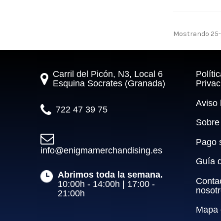
Mostrando 25-3
Carril del Picón, N3, Local 6
Políti
Esquina Socrates (Granada)
Privac
Aviso 
722 47 39 75
Sobre
Pago 
info@enigmamerchandising.es
Guía 
Abrimos toda la semana.
Conta
10:00h - 14:00h | 17:00 - 
nosot
21:00h
Mapa d