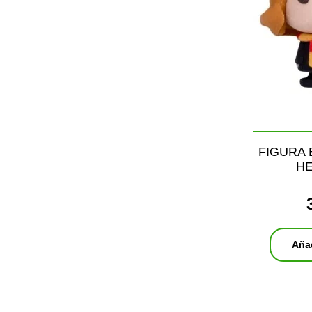
FIGURA
H
Añad