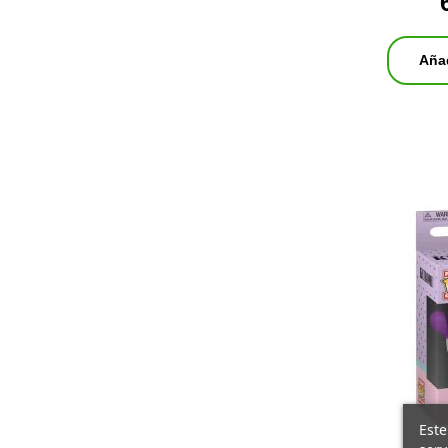
Añad
Este