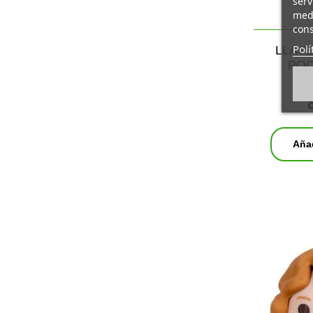
serv
medi
cons
Polí
LLAV
POC
Añad