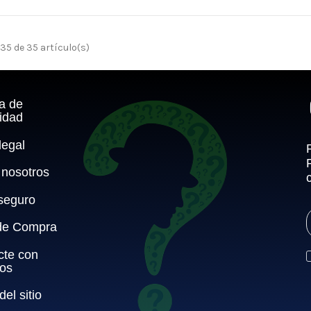
5 de 35 artículo(s)
ca de
idad
legal
 nosotros
seguro
de Compra
cte con
ros
el sitio