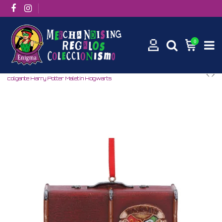
0
Inicio
Películas / Series
Películas
Harry Potter
Adorno
colgante Harry Potter Maletín Hogwarts