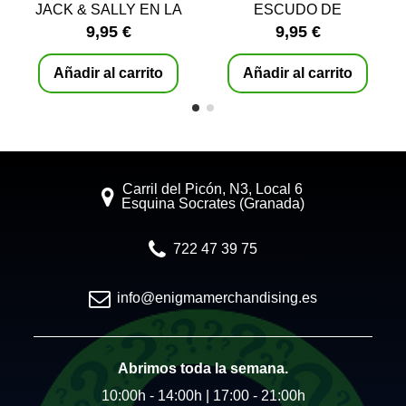
JACK & SALLY EN LA
ESCUDO DE
LUNA RESINA 8,5 CM
HOGWARTS, HARRY
9,95 €
9,95 €
POTTER RESINA 7,5 CM
Añadir al carrito
Añadir al carrito
Carril del Picón, N3, Local 6
Esquina Socrates (Granada)
722 47 39 75
info@enigmamerchandising.es
Abrimos toda la semana.
10:00h - 14:00h | 17:00 - 21:00h