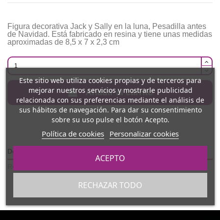
Figura decorativa Jack y Sally en la luna, Pesadilla antes
de Navidad. Está fabricado en resina y tiene unas medidas
aproximadas de 8,5 x 7 x 2,3 cm
Este sitio web utiliza cookies propias y de terceros para
mejorar nuestros servicios y mostrarle publicidad
Añadir al carrito
relacionada con sus preferencias mediante el análisis de
sus hábitos de navegación. Para dar su consentimiento
sobre su uso pulse el botón Acepto.
Política de cookies
Personalizar cookies
Detalles del producto
ACEPTO
Reviews
(0)
RECHAZAR TODO