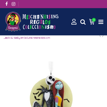
0
Inicio
Disney
Pesadilla antes de Navidad
Figura decorativa
Jack & Sally en la luna resina 8,5 cm