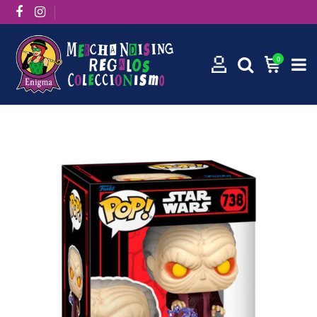
0
Inicio
Funko Pops
Funko Pop! Star Wars: Emperor Palpatine 738