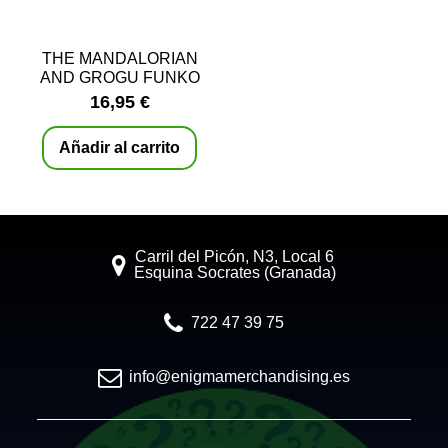
THE MANDALORIAN
AND GROGU FUNKO
POP! 818
16,95 €
Añadir al carrito
Carril del Picón, N3, Local 6
Esquina Socrates (Granada)
722 47 39 75
info@enigmamerchandising.es