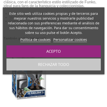
clásica, con el característico estilo estilizado de Funko,
ideal para fans de la franquicia y coleccionistas.
Este sitio web utiliza cookies propias y de terceros para
Medida aproximada: 9-10 cm de alto
Material: vinilo
mejorar nuestros servicios y mostrarle publicidad
Presentación en caja ilustrada original de Funko Pop!
relacionada con sus preferencias mediante el análisis de
sus hábitos de navegación. Para dar su consentimiento
sobre su uso pulse el botón Acepto.
También podría interesarle
Política de cookies
Personalizar cookies
ACEPTO
RECHAZAR TODO