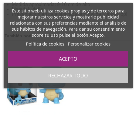
Medida aproximada: 9-10 cm de alto
Material: vinilo
Este sitio web utiliza cookies propias y de terceros para
Presentación en caja ilustrada original de Funko Pop!
mejorar nuestros servicios y mostrarle publicidad
relacionada con sus preferencias mediante el análisis de
sus hábitos de navegación. Para dar su consentimiento
sobre su uso pulse el botón Acepto.
También podría interesarle
Política de cookies
Personalizar cookies
ACEPTO
RECHAZAR TODO