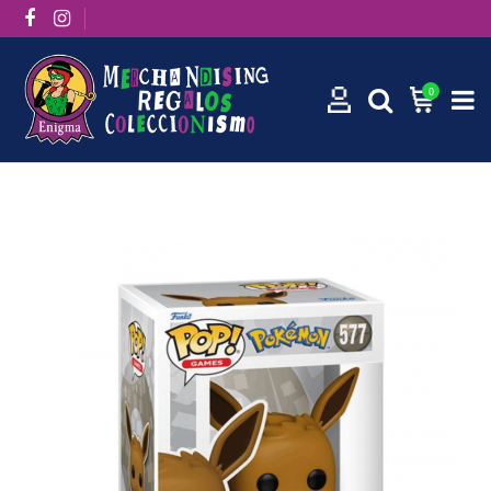
0
Inicio
Funko Pops
Funko Pop! Games: Eevee 577