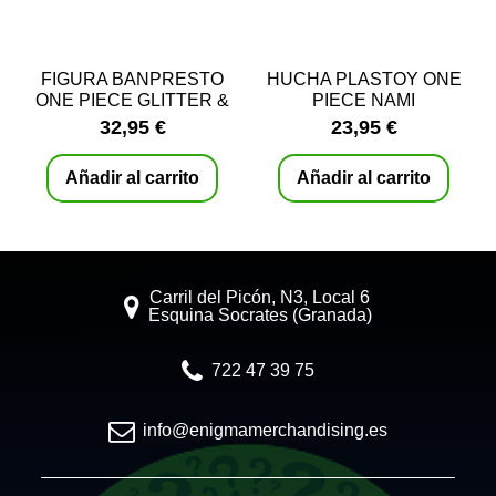
FIGURA BANPRESTO
HUCHA PLASTOY ONE
ONE PIECE GLITTER &
PIECE NAMI
GLAMOURS NAMI WANO
32,95 €
23,95 €
Añadir al carrito
Añadir al carrito
Carril del Picón, N3, Local 6
Esquina Socrates (Granada)
722 47 39 75
info@enigmamerchandising.es