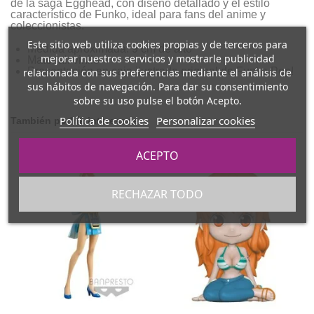
de la saga Egghead, con diseño detallado y el estilo
característico de Funko, ideal para fans del anime y
coleccionistas.
Este sitio web utiliza cookies propias y de terceros para
Medida aproximada: 9 cm de alto
mejorar nuestros servicios y mostrarle publicidad
Material: vinilo
Presentación en caja ilustrada original de Funko Pop!
relacionada con sus preferencias mediante el análisis de
sus hábitos de navegación. Para dar su consentimiento
sobre su uso pulse el botón Acepto.
Política de cookies
Personalizar cookies
También podría interesarle
ACEPTO
RECHAZAR TODO