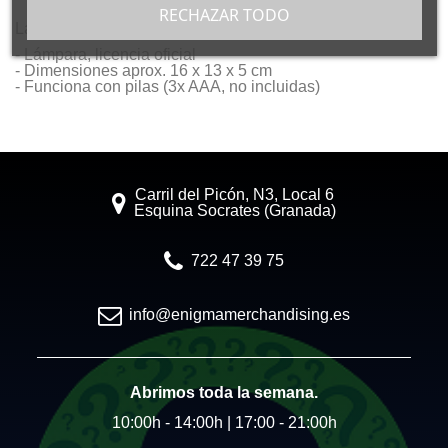
RECHAZAR TODO
Lámpara de la saga de Star Wars de Stormtrooper.
- Lámpara, licencia oficial
- Dimensiones aprox. 16 x 13 x 5 cm
- Funciona con pilas (3x AAA, no incluidas)
Carril del Picón, N3, Local 6
Esquina Socrates (Granada)
722 47 39 75
info@enigmamerchandising.es
Abrimos toda la semana.
10:00h - 14:00h | 17:00 - 21:00h