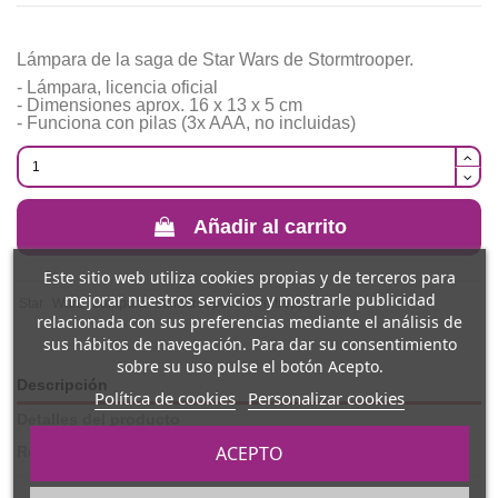
Lámpara de la saga de Star Wars de Stormtrooper.
- Lámpara, licencia oficial
- Dimensiones aprox. 16 x 13 x 5 cm
- Funciona con pilas (3x AAA, no incluidas)
Añadir al carrito
Este sitio web utiliza cookies propias y de terceros para
mejorar nuestros servicios y mostrarle publicidad
Star
Wars
Lampara
stormtrooper
stormtropper
relacionada con sus preferencias mediante el análisis de
sus hábitos de navegación. Para dar su consentimiento
sobre su uso pulse el botón Acepto.
Descripción
Política de cookies
Personalizar cookies
Detalles del producto
ACEPTO
Reviews
(0)