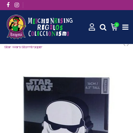
0
Inicio
Películas / Series
Películas
Star Wars
Lámpara
Star Wars Stormtrooper