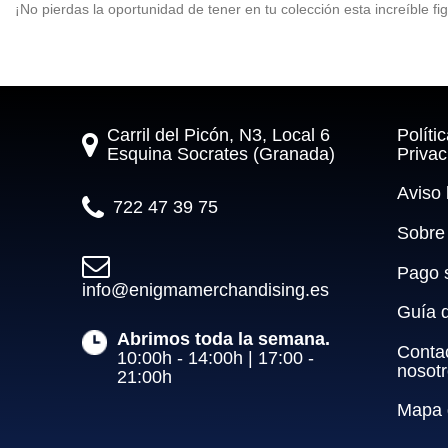
¡No pierdas la oportunidad de tener en tu colección esta increíble f
Carril del Picón, N3, Local 6
Políti
Esquina Socrates (Granada)
Privac
Aviso 
722 47 39 75
Sobre
Pago 
info@enigmamerchandising.es
Guía 
Abrimos toda la semana.
Conta
10:00h - 14:00h | 17:00 - 
nosot
21:00h
Mapa d