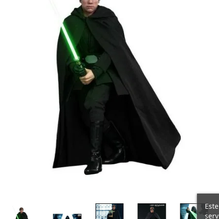
Este
serv