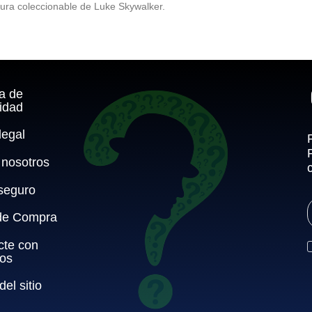
igura coleccionable de Luke Skywalker.
ca de
idad
legal
 nosotros
seguro
de Compra
cte con
ros
el sitio