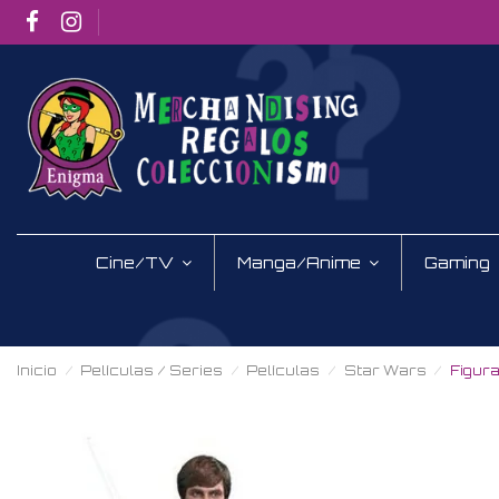
Cine/TV
Manga/Anime
Gaming
Inicio
Películas / Series
Películas
Star Wars
Figur