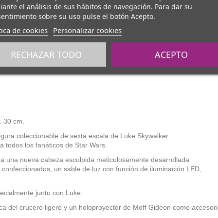
ante el análisis de sus hábitos de navegación. Para dar su
entimiento sobre su uso pulse el botón Acepto.
tica de cookies
Personalizar cookies
RECHAZAR TODO
ACEPTO
. 30 cm.
gura coleccionable de sexta escala de Luke Skywalker
todos los fanáticos de Star Wars.
enta una nueva cabeza esculpida meticulosamente desarrollada
confeccionados, un sable de luz con función de iluminación LED,
ecialmente junto con Luke.
ica del crucero ligero y un holoproyector de Moff Gideon como accesori