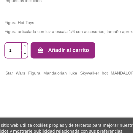
Impuestos incluidos
Figura Hot Toys.
Figura articulada con luz a escala 1/6 con accesorios, tamaño aprox
Añadir al carrito
Star
Wars
Figura
Mandalorian
luke
Skywalker
hot
MANDALO
 sitio web utiliza cookies propias y de terceros para mejorar nuest
icios y mostrarle publicidad relacionada con sus preferencias