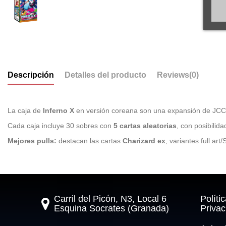
Descripción
Detalles del producto
Reviews
(0)
La caja de
Inferno X
en versión coreana son una expansión de JCC
Cada caja incluye 30 sobres con
5 cartas aleatorias
, con posibilid
Mejores pulls:
destacan las cartas
Charizard ex
, variantes full a
Carril del Picón, N3, Local 6
Políti
Esquina Socrates (Granada)
Privac