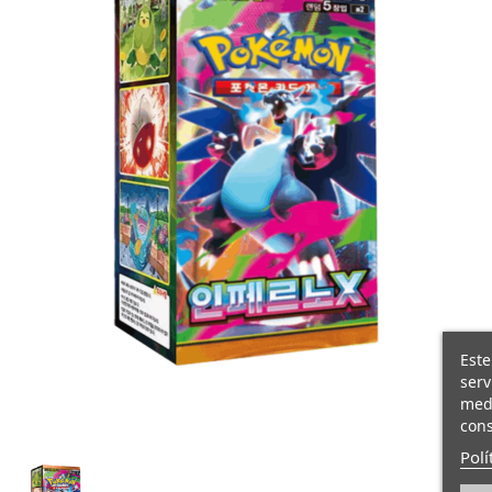
Este
serv
medi
cons
Polí