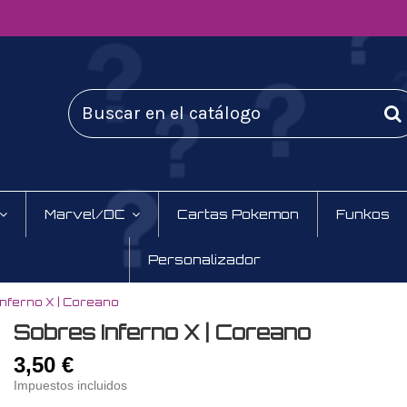
Marvel/DC
Cartas Pokemon
Funkos
Personalizador
nferno X | Coreano
Sobres Inferno X | Coreano
3,50 €
Impuestos incluidos