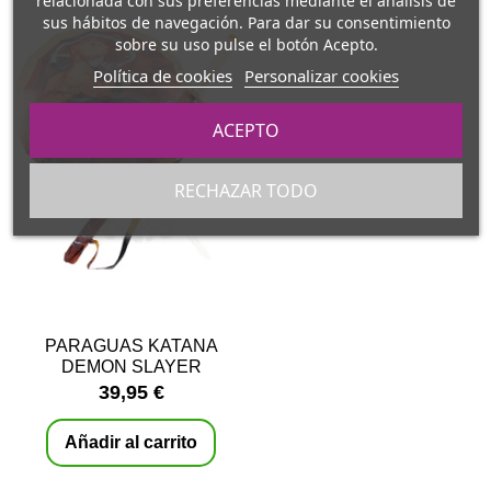
relacionada con sus preferencias mediante el análisis de
sus hábitos de navegación. Para dar su consentimiento
sobre su uso pulse el botón Acepto.
Política de cookies
Personalizar cookies
ACEPTO
RECHAZAR TODO
PARAGUAS KATANA
DEMON SLAYER
KIMETSU NO YAIBA
39,95 €
AGATSUMA ZENITSU
Añadir al carrito