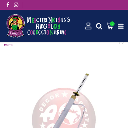
0
Inicio
Manga / Anime
One Piece
Paraguas katana Zoro One
Piece