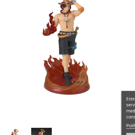
Este
serv
medi
cons
Polí