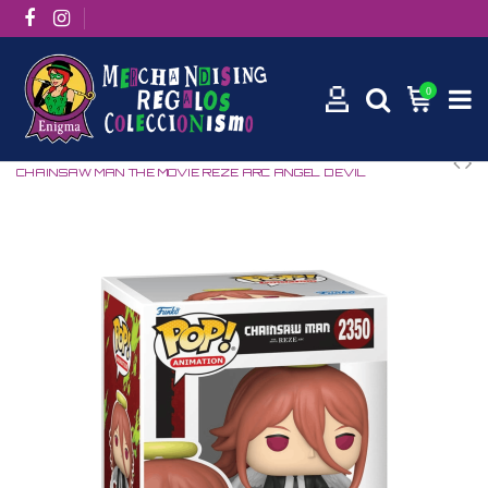
0
Inicio
Manga / Anime
Más Animes
FUNKO POP ANIMATION
CHAINSAW MAN THE MOVIE REZE ARC ANGEL DEVIL