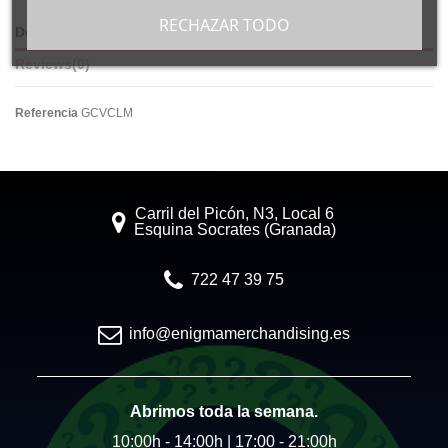
RECHAZAR TODO
Detalles del producto
Reviews
(0)
Referencia
GCVCLM
Carril del Picón, N3, Local 6
Esquina Socrates (Granada)
722 47 39 75
info@enigmamerchandising.es
Abrimos toda la semana.
10:00h - 14:00h | 17:00 - 21:00h