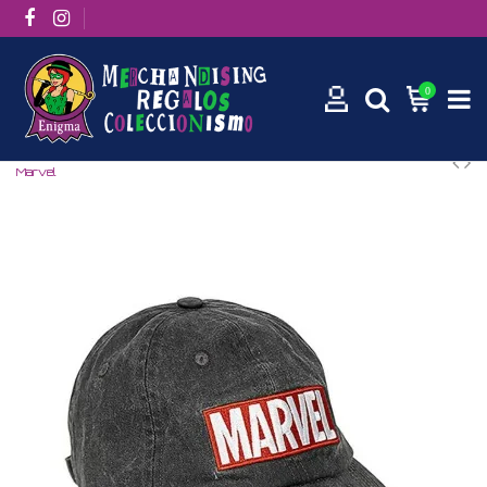
0
Inicio
Marvel / DC
MARVEL
Gorra con visera curvada Logo
Marvel