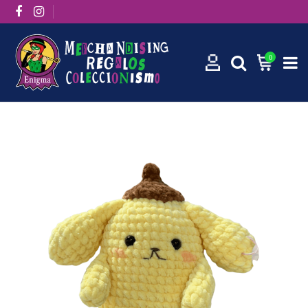
0
Inicio
Manga / Anime
Amigurumi Pompurin