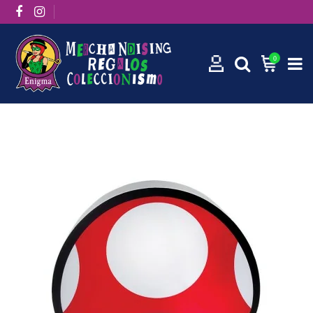
0
Inicio
Lámpara Super Mario Mushroom