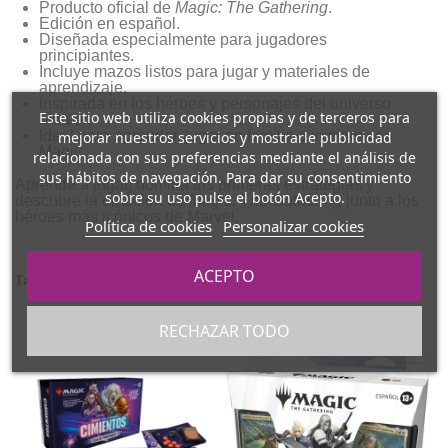
Producto oficial de
Magic: The Gathering
.
Edición en español.
Diseñada especialmente para jugadores
principiantes.
Incluye mazos listos para jugar y materiales de
aprendizaje.
Inspirada en los héroes y personajes del universo
Este sitio web utiliza cookies propias y de terceros para
Marvel.
Ideal para aprender, jugar en familia o iniciarse en
mejorar nuestros servicios y mostrarle publicidad
Magic.
relacionada con sus preferencias mediante el análisis de
sus hábitos de navegación. Para dar su consentimiento
Aprende a jugar, domina tus primeras estrategias y
sobre su uso pulse el botón Acepto.
descubre la emoción de
Magic: The Gathering
junto a los
héroes más icónicos de Marvel.
Política de cookies
Personalizar cookies
ACEPTO
También podría interesarle
RECHAZAR TODO