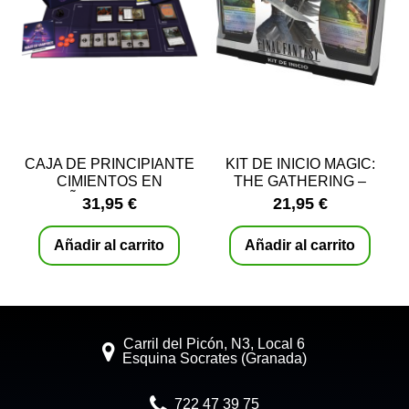
CAJA DE PRINCIPIANTE
KIT DE INICIO MAGIC:
CIMIENTOS EN
THE GATHERING –
ESPAÑOL - MAGIC THE
FINAL FANTASY
31,95 €
21,95 €
GATHERING
Añadir al carrito
Añadir al carrito
Carril del Picón, N3, Local 6
Esquina Socrates (Granada)
722 47 39 75