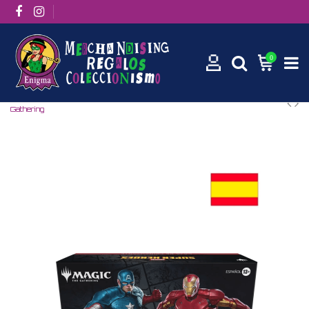
0
Inicio
Caja de principiante Marvel Super Heroes Español - Magic The
Gathering