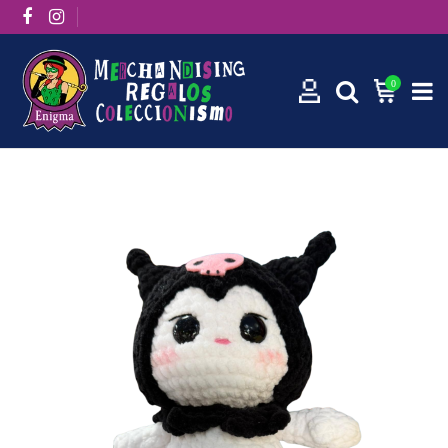
0
Inicio
Amigurumi Kuromi