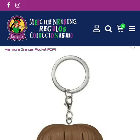
0
Inicio
Películas / Series
Películas
Harry Potter
Llavero
Hermione Granger Pocket POP!