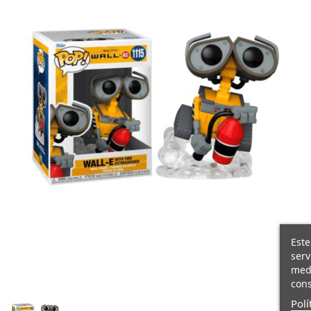
Este
serv
medi
cons
Polí