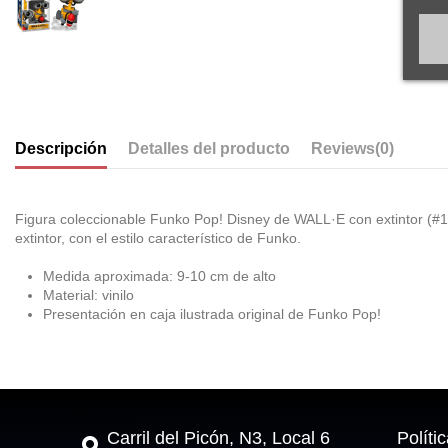
Descripción
Detalles del producto
Reviews
(0)
Figura coleccionable Funko Pop! Disney de WALL·E con extintor (#111
extintor, con el estilo característico de Funko.
Medida aproximada: 9-10 cm de alto
Material: vinilo
Presentación en caja ilustrada original de Funko Pop!
Carril del Picón, N3, Local 6
Políti