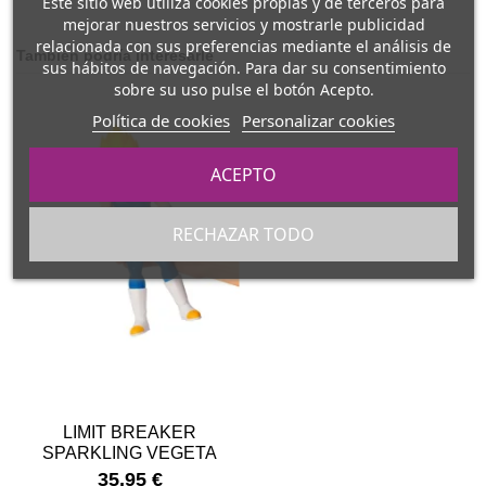
Este sitio web utiliza cookies propias y de terceros para
mejorar nuestros servicios y mostrarle publicidad
relacionada con sus preferencias mediante el análisis de
También podría interesarle
sus hábitos de navegación. Para dar su consentimiento
sobre su uso pulse el botón Acepto.
Política de cookies
Personalizar cookies
ACEPTO
RECHAZAR TODO
LIMIT BREAKER
SPARKLING VEGETA
SUPER SAIYAN 2
35,95 €