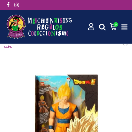
0
Inicio
Manga / Anime
Dragon Ball
Limit Breaker Sparkling
Goku