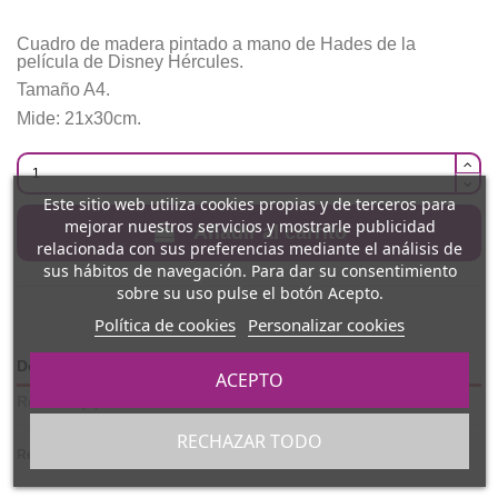
Cuadro de madera pintado a mano de Hades de la
película de Disney Hércules.
Tamaño A4.
Mide: 21x30cm.
Este sitio web utiliza cookies propias y de terceros para
mejorar nuestros servicios y mostrarle publicidad
Añadir al carrito
relacionada con sus preferencias mediante el análisis de
sus hábitos de navegación. Para dar su consentimiento
sobre su uso pulse el botón Acepto.
Política de cookies
Personalizar cookies
Detalles del producto
ACEPTO
Reviews
(0)
RECHAZAR TODO
Referencia
CMDHH