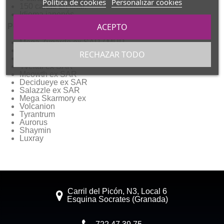
Política de cookies
Personalizar cookies
150 cartas en total.
Idioma japonés.
ACEPTO
Pokémon más buscados del set:
Mega Zygarde ex SAR / MUR
Mega Starmie ex SAR
RECHAZAR TODO
Mega Clefable ex SAR
Yveltal ex SAR
Meowth ex SAR
Decidueye ex SAR
Salazzle ex SAR
Mega Skarmory ex
Volcanion
Tyrantrum
Aurorus
Shaymin
Luxray
Carril del Picón, N3, Local 6
Esquina Socrates (Granada)