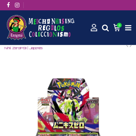
0
Inicio
Cartas Pokemon TCG
Coleccion Cartas Pokemon
Sobre
Nihil Zero(M3) | Japonés