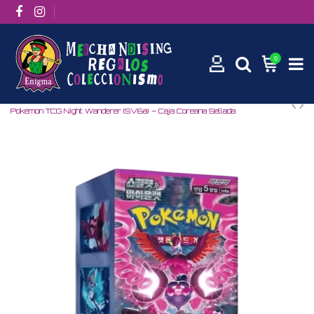
0
Inicio
Cartas Pokemon TCG
Coleccion Cartas Pokemon
Pokémon TCG Night Wanderer (SV6a) – Caja Coreana Sellada