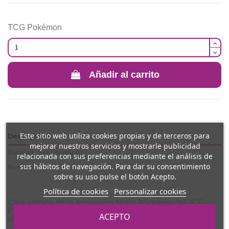
TCG Pokémon
Añadir al carrito
Este sitio web utiliza cookies propias y de terceros para
Descripción
mejorar nuestros servicios y mostrarle publicidad
Detalles del producto
relacionada con sus preferencias mediante el análisis de
sus hábitos de navegación. Para dar su consentimiento
Reviews
(0)
sobre su uso pulse el botón Acepto.
Política de cookies
Personalizar cookies
Caja sellada de la expansión
Night Wanderer
del JCC
Pokémon en
idioma coreano
. Incluye
30 sobres
, cada
ACEPTO
uno con
5 cartas aleatorias
.