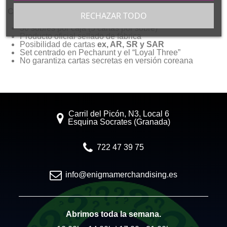
Claves:
RECHAZAR TODO
30 sobres por caja (5 cartas por sobre)
Producto oficial sellado de fábrica
Posibilidad de cartas
ex, AR, SR y SAR
Set centrado en Pecharunt y el “Loyal Three”
No garantiza cartas secretas en versión coreana
Carril del Picón, N3, Local 6
Esquina Socrates (Granada)
722 47 39 75
info@enigmamerchandising.es
Abrimos toda la semana.