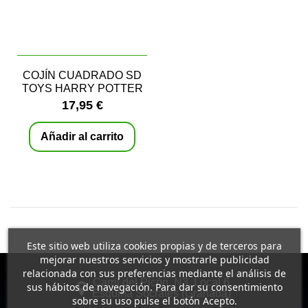
COJÍN CUADRADO SD
TOYS HARRY POTTER
MAPA DEL
17,95 €
MERODEADOR
Añadir al carrito
Este sitio web utiliza cookies propias y de terceros para
mejorar nuestros servicios y mostrarle publicidad
relacionada con sus preferencias mediante el análisis de
Carril del Picón, N3, Local 6
sus hábitos de navegación. Para dar su consentimiento
Esquina Socrates (Granada)
sobre su uso pulse el botón Acepto.