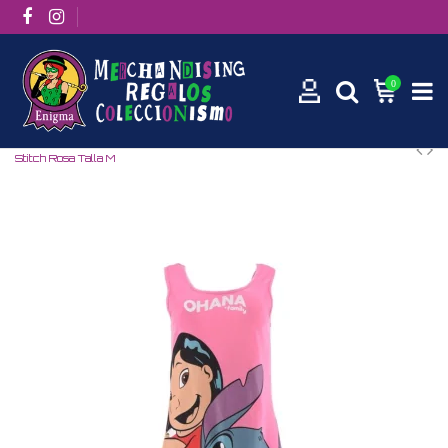
0
Inicio
Películas / Series
Series
Animación
Camisón Lilo &
Stitch Rosa Talla M