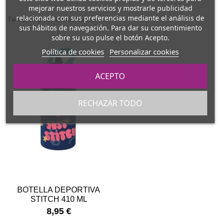
mejorar nuestros servicios y mostrarle publicidad
relacionada con sus preferencias mediante el análisis de
También podría interesarle
sus hábitos de navegación. Para dar su consentimiento
sobre su uso pulse el botón Acepto.
Política de cookies
Personalizar cookies
ACEPTO
RECHAZAR TODO
BOTELLA DEPORTIVA
STITCH 410 ML
8,95 €