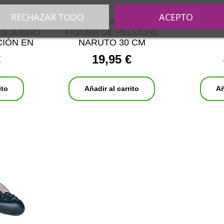
RECHAZAR TODO
ACEPTO
PUDEN
NARUTO SHIPPUDEN
MOCHIL
ES JUEGO
FIGURA DE PELUCHE
CIÓN EN
NARUTO 30 CM
L
€
19,95 €
ito
Añadir al carrito
Añ