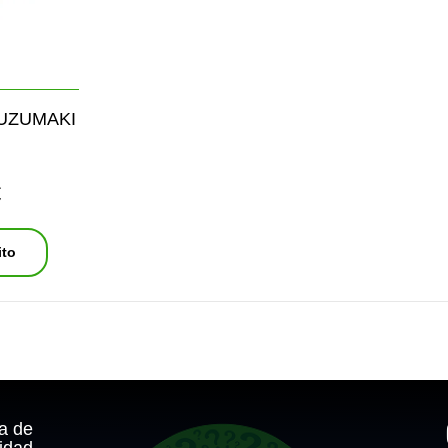
UZUMAKI
€
ito
ca de
idad